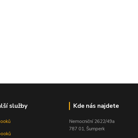
lší služby
Kde nás najdete
booků
Nemocniční 2622/49a
787 01, Šumperk
booků