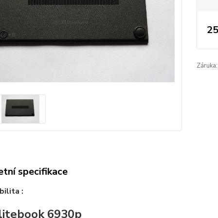
25
Záruka:
tní specifikace
ilita :
litebook 6930p