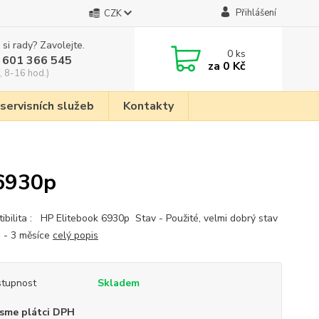
Přihlášení
CZK
 si rady? Zavolejte.
0
ks
 601 366 545
za
0 Kč
, 8-16 hod.)
 servisních služeb
Kontakty
 6930p
ibilita : HP Elitebook 6930p Stav - Použité, velmi dobrý stav
 - 3 měsíce
celý popis
tupnost
Skladem
sme plátci DPH