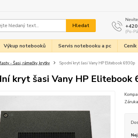
Nevíte
Hledat
+420
(Po-Pá
Výkup notebooků
Servis notebooku a pc
Ceník
lasty - Šasi, rámečky, krytky
Spodní kryt šasi Vany HP Elitebook 6930p
ní kryt šasi Vany HP Elitebook
Kompat
Záruka
Dos
Nej