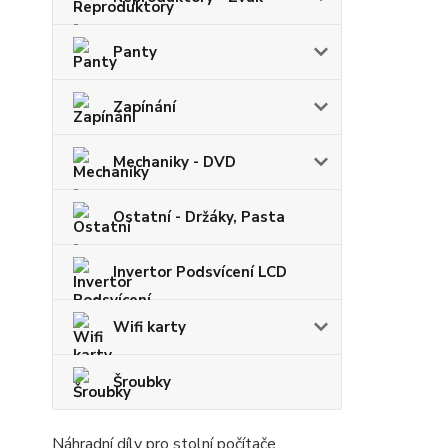
Panty
Zapínání
Mechaniky - DVD
Ostatní - Držáky, Pasta
Invertor Podsvícení LCD
Wifi karty
Šroubky
Náhradní díly pro stolní počítače