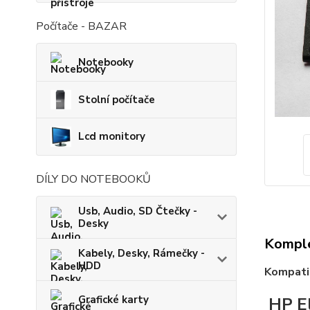
Počítače - BAZAR
Notebooky
Stolní počítače
Lcd monitory
DÍLY DO NOTEBOOKŮ
Usb, Audio, SD Čtečky -
Desky
Komple
Kabely, Desky, Rámečky -
HDD
Kompatib
Grafické karty
HP E