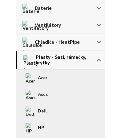
Baterie
Ventilátory
Chladiče - HeatPipe
Plasty - Šasi, rámečky,
krytky
Acer
Asus
Dell
HP