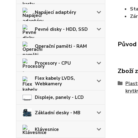
St
Napájecí adaptéry
Zá
Pevné disky - HDD, SSD
Původ 
Operační paměti - RAM
Procesory - CPU
Zboží 
Flex kabely LVDS,
Plast
Webkamery
krytk
Displeje, panely - LCD
Základní desky - MB
Klávesnice