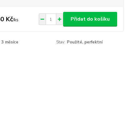
0 Kč
Přidat do košíku
/
ks
3 měsíce
Stav:
Použité, perfektní