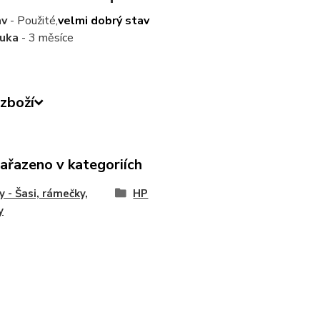
av
- Použité,
velmi dobrý stav
ruka
- 3 měsíce
zboží
zařazeno v kategoriích
y - Šasi, rámečky,
HP
y