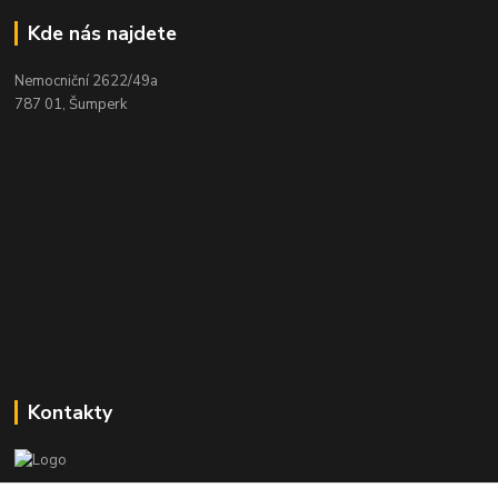
Kde nás najdete
Nemocniční 2622/49a
787 01, Šumperk
Kontakty
Stanislav Halámka - technik a prodejce