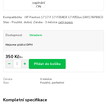
Kompatibilita : HP Pavilion 17 17-F 17-F004DX 17-f053us DAY17APB6C0
Stav - Použité, dobrý Záruka - 3 měsíce
celý popis
Dostupnost
Skladem
Nejsme plátci DPH
350 Kč
/
ks
Přidat do košíku
Záruka:
3 měsíce
Stav:
Použité, perfektní
Kompletní specifikace