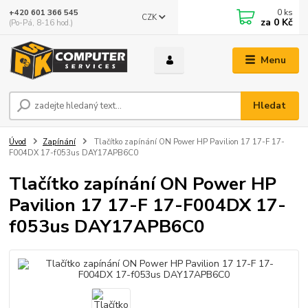
0
ks
+420 601 366 545
CZK
za
0 Kč
(Po-Pá, 8-16 hod.)
Menu
Hledat
Úvod
Zapínání
Tlačítko zapínání ON Power HP Pavilion 17 17-F 17-
F004DX 17-f053us DAY17APB6C0
Tlačítko zapínání ON Power HP
Pavilion 17 17-F 17-F004DX 17-
f053us DAY17APB6C0