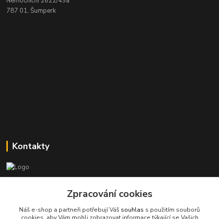
Nemocniční 2622/49a
787 01, Šumperk
Kontakty
Stanislav Halámka - technik a prodejce
+420 601 366 545
Zpracování cookies
(Po-Pá, 8-16 hod.)
Náš e-shop a partneři potřebují Váš
souhlas
s použitím souborů
cookies, aby Vám mohli zobrazovat informace týkající se Vašich