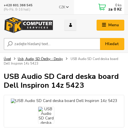
0
ks
+420 601 366 545
CZK
za
0 Kč
(Po-Pá, 8-16 hod.)
Menu
Hledat
Úvod
Usb, Audio, SD Čtečky - Desky
USB Audio SD Card deska board
Dell Inspiron 14z 5423
USB Audio SD Card deska board
Dell Inspiron 14z 5423