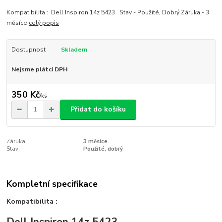
Kompatibilita : Dell Inspiron 14z 5423 Stav - Použité, Dobrý Záruka - 3
měsíce
celý popis
Dostupnost
Skladem
Nejsme plátci DPH
350 Kč
/
ks
Přidat do košíku
Záruka:
3 měsíce
Stav:
Použité, dobrý
Kompletní specifikace
Kompatibilita :
Dell Inspiron 14z 5423