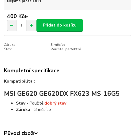
Nejsme plátci DPH
400 Kč
/
ks
Přidat do košíku
Záruka:
3 měsíce
Stav:
Použité, perfektní
Kompletní specifikace
Kompatibilita :
MSI GE620 GE620DX FX623 MS-16G5
Stav
- Použité,
dobrý stav
Záruka
- 3 měsíce
Původ zboží