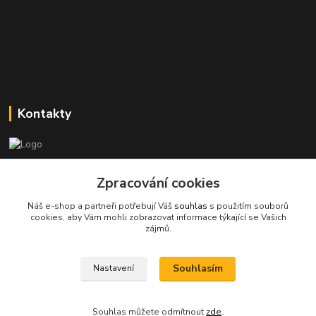
Kontakty
Stanislav Halámka - technik a prodejce
+420 601 366 545
Zpracování cookies
(Po-Pá, 8-16 hod.)
Náš e-shop a partneři potřebují Váš
souhlas
s použitím souborů
cookies, aby Vám mohli zobrazovat informace týkající se Vašich
info@spkcomputer.cz
zájmů.
Souhlasím
Nastavení
Souhlas můžete odmítnout
zde
.