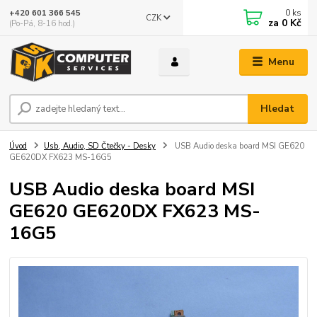
0
ks
+420 601 366 545
CZK
za
0 Kč
(Po-Pá, 8-16 hod.)
Menu
Hledat
Úvod
Usb, Audio, SD Čtečky - Desky
USB Audio deska board MSI GE620
GE620DX FX623 MS-16G5
USB Audio deska board MSI
GE620 GE620DX FX623 MS-
16G5