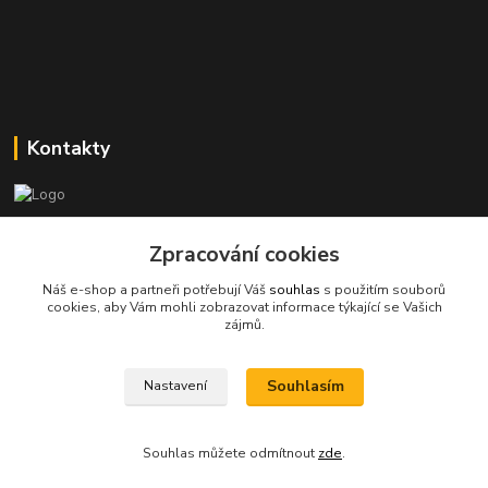
Kontakty
Stanislav Halámka - technik a prodejce
Zpracování cookies
+420 601 366 545
(Po-Pá, 8-16 hod.)
Náš e-shop a partneři potřebují Váš
souhlas
s použitím souborů
cookies, aby Vám mohli zobrazovat informace týkající se Vašich
info@spkcomputer.cz
zájmů.
Souhlasím
Nastavení
Souhlas můžete odmítnout
zde
.