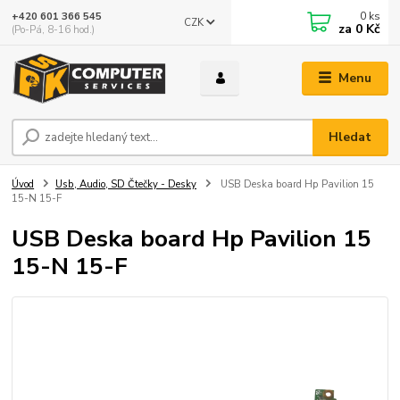
0
ks
+420 601 366 545
CZK
za
0 Kč
(Po-Pá, 8-16 hod.)
Menu
Hledat
Úvod
Usb, Audio, SD Čtečky - Desky
USB Deska board Hp Pavilion 15
15-N 15-F
USB Deska board Hp Pavilion 15
15-N 15-F