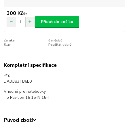
300 Kč
/
ks
Přidat do košíku
Záruka:
6 měsíců
Stav:
Použité, dobrý
Kompletní specifikace
P/n:
DA0U83TB6E0
Vhodné pro notebooky:
Hp Pavilion 15 15-N 15-F
Původ zboží