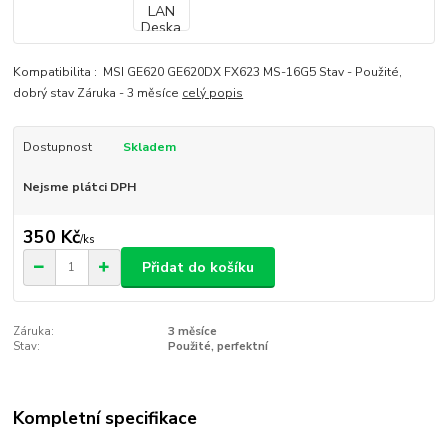
Kompatibilita : MSI GE620 GE620DX FX623 MS-16G5 Stav - Použité,
dobrý stav Záruka - 3 měsíce
celý popis
Dostupnost
Skladem
Nejsme plátci DPH
350 Kč
/
ks
Přidat do košíku
Záruka:
3 měsíce
Stav:
Použité, perfektní
Kompletní specifikace