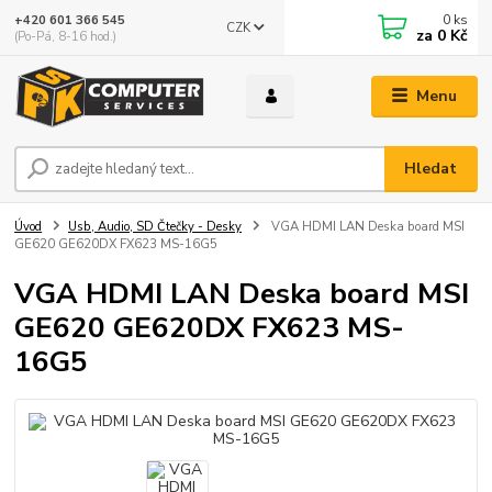
0
ks
+420 601 366 545
CZK
za
0 Kč
(Po-Pá, 8-16 hod.)
Menu
Hledat
Úvod
Usb, Audio, SD Čtečky - Desky
VGA HDMI LAN Deska board MSI
GE620 GE620DX FX623 MS-16G5
VGA HDMI LAN Deska board MSI
GE620 GE620DX FX623 MS-
16G5