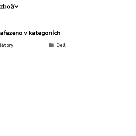
zboží
zařazeno v kategoriích
látory
Dell