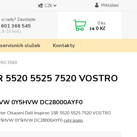
Přihlášení
CZK
 si rady? Zavolejte.
0
ks
 601 366 545
za
0 Kč
, 8-16 hod.)
 servisních služeb
Kontakty
STRO 3560
 15R 5520 5525 7520 VOSTRO
VW 0Y5HVW DC28000AYF0
átor Chlazení Dell Inspiron 15R 5520 5525 7520 VOSTRO
Y5HVW 0Y5HVW DC28000AYF0
celý popis