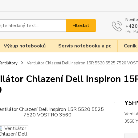
Nevíte
Hledat
+420
(Po-Pá
Výkup notebooků
Servis notebooku a pc
Ceník
entilátory
Ventilátor Chlazení Dell Inspiron 15R 5520 5525 7520 VO
ilátor Chlazení Dell Inspiron
0
Y5H
Ventil
3560 