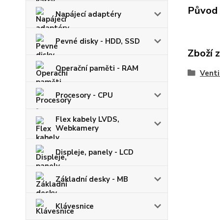
Původ 
Napájecí adaptéry
Pevné disky - HDD, SSD
Zboží 
Operační paměti - RAM
Venti
Procesory - CPU
Flex kabely LVDS,
Webkamery
Displeje, panely - LCD
Základní desky - MB
Klávesnice