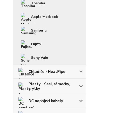
Toshiba
Apple Macbook
Samsung
Fujitsu
Sony Vaio
Chladiče - HeatPipe
Plasty - Šasi, rámečky,
krytky
DC napájecí kabely