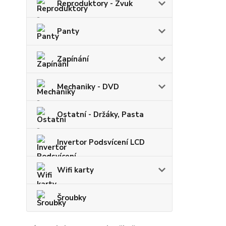
Reproduktory - Zvuk
Panty
Zapínání
Mechaniky - DVD
Ostatní - Držáky, Pasta
Invertor Podsvícení LCD
Wifi karty
Šroubky