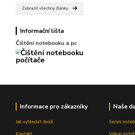
Zobrazit všechny články
Informační lišta
Čištění notebooku a pc
Informace pro zákazníky
Naše da
Jak vyhledat zboží
Servis note
Kontakt
Výkup note