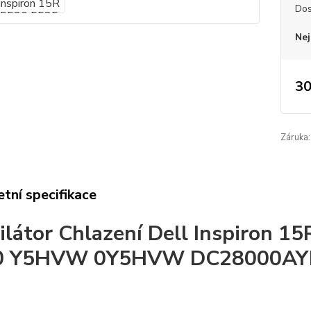
Dos
Nej
30
Záruka:
tní specifikace
ilátor Chlazení Dell Inspiron
0 Y5HVW 0Y5HVW DC28000AY