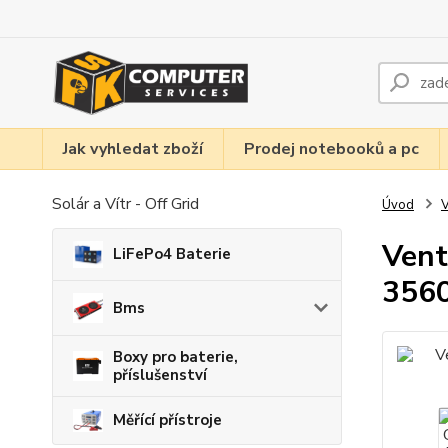
Jak vyhledat zboží
Prodej notebooků a pc
Solár a Vítr - Off Grid
Úvod
V
Vent
LiFePo4 Baterie
356
Bms
Boxy pro baterie,
příslušenství
Měřící přístroje