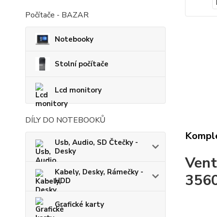
Počítače - BAZAR
Notebooky
Stolní počítače
Lcd monitory
DÍLY DO NOTEBOOKŮ
Komple
Usb, Audio, SD Čtečky -
Desky
Vent
Kabely, Desky, Rámečky -
356
HDD
Grafické karty