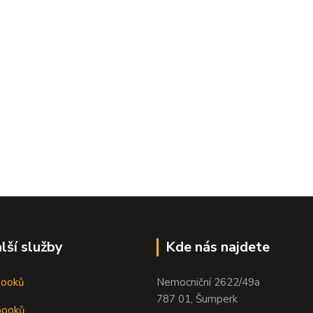
lší služby
Kde nás najdete
booků
Nemocniční 2622/49a
787 01, Šumperk
booků