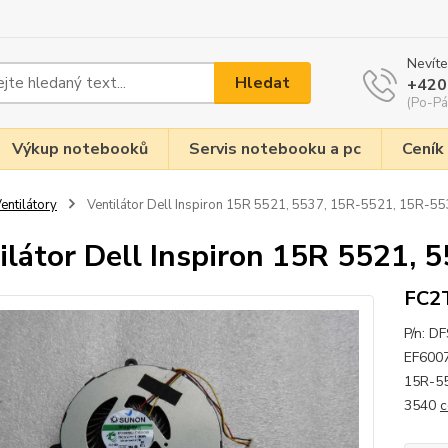
Nevíte
Hledat
+420
(Po-Pá
Výkup notebooků
Servis notebooku a pc
Ceník
entilátory
Ventilátor Dell Inspiron 15R 5521, 5537, 15R-5521, 15R-5
ilátor Dell Inspiron 15R 5521,
FC2
P/n: 
EF6007
15R-55
3540
c