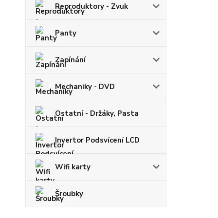
Reproduktory - Zvuk
Panty
Zapínání
Mechaniky - DVD
Ostatní - Držáky, Pasta
Invertor Podsvícení LCD
Wifi karty
Šroubky