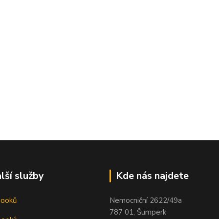
lší služby
Kde nás najdete
booků
Nemocniční 2622/49a
787 01, Šumperk