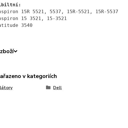
ibiltní: 
nspiron 15R 5521, 5537, 15R-5521, 15R-5537
nspiron 15 3521, 15-3521
atitude 3540
zboží
zařazeno v kategoriích
látory
Dell