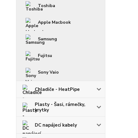
Toshiba
Apple Macbook
Samsung
Fujitsu
Sony Vaio
Chladiče - HeatPipe
Plasty - Šasi, rámečky,
krytky
DC napájecí kabely