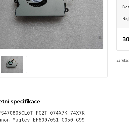
Dos
Nej
30
Záruka:
tní specifikace
FS470805CL0T FC2T 074X7K 74X7K
unon Maglev EF60070S1-C050-G99