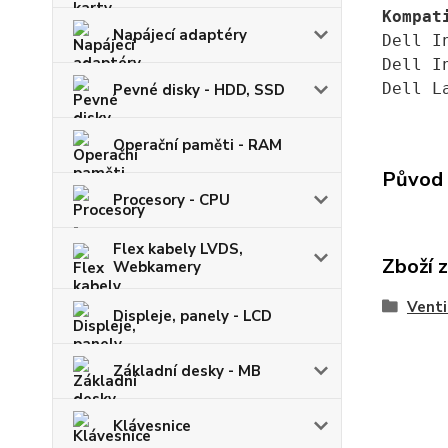
Kompat
Napájecí adaptéry
Dell I
Dell I
Dell L
Pevné disky - HDD, SSD
Operační paměti - RAM
Původ 
Procesory - CPU
Flex kabely LVDS,
Zboží 
Webkamery
Venti
Displeje, panely - LCD
Základní desky - MB
Klávesnice