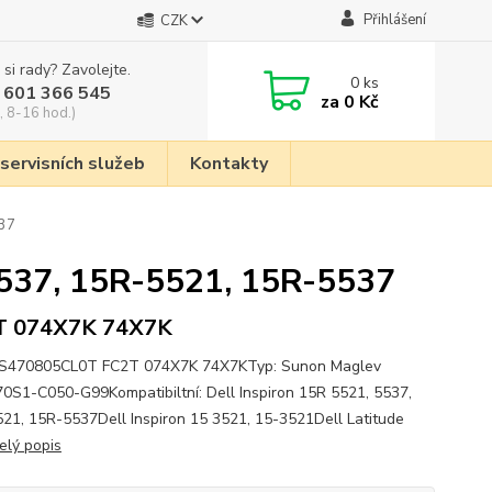
Přihlášení
CZK
 si rady? Zavolejte.
0
ks
 601 366 545
za
0 Kč
, 8-16 hod.)
 servisních služeb
Kontakty
537
 5537, 15R-5521, 15R-5537
T 074X7K 74X7K
DFS470805CL0T FC2T 074X7K 74X7KTyp: Sunon Maglev
0S1-C050-G99Kompatibiltní: Dell Inspiron 15R 5521, 5537,
21, 15R-5537Dell Inspiron 15 3521, 15-3521Dell Latitude
elý popis