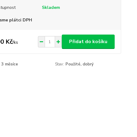
tupnost
Skladem
sme plátci DPH
0 Kč
Přidat do košíku
/
ks
3 měsíce
Stav:
Použité, dobrý