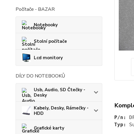
Počítače - BAZAR
Notebooky
Stolní počítače
Lcd monitory
DÍLY DO NOTEBOOKŮ
Usb, Audio, SD Čtečky -
Desky
Komple
Kabely, Desky, Rámečky -
HDD
P/n:
 D
Typ:
 S
Grafické karty