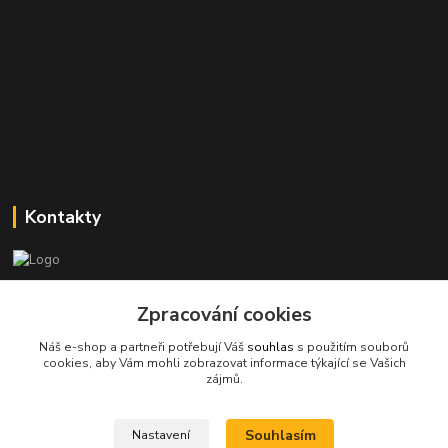
Kontakty
Stanislav Halámka - technik a prodejce
+420 601 366 545
Zpracování cookies
(Po-Pá, 8-16 hod.)
Náš e-shop a partneři potřebují Váš
souhlas
s použitím souborů
cookies, aby Vám mohli zobrazovat informace týkající se Vašich
info@spkcomputer.cz
zájmů.
Souhlasím
Nastavení