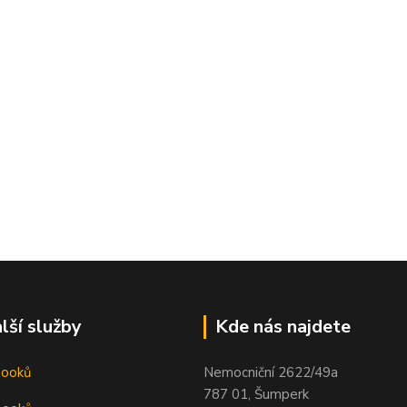
lší služby
Kde nás najdete
booků
Nemocniční 2622/49a
787 01, Šumperk