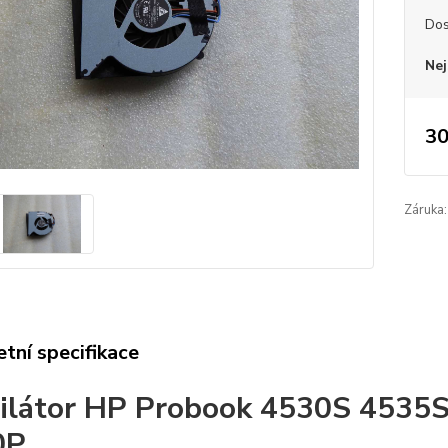
Dos
Nej
30
Záruka:
tní specifikace
ilátor HP Probook 4530S 4535
0P