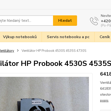
Nevíte
Hledat
+420
(Po-Pá
Výkup notebooků
Servis notebooku a pc
Ceník
entilátory
Ventilátor HP Probook 4530S 4535S 4730S
ilátor HP Probook 4530S 4535
641
Ventil
641839
otesto
popis