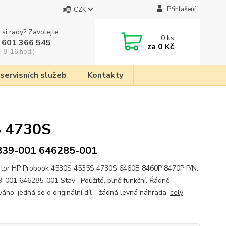
Přihlášení
CZK
 si rady? Zavolejte.
0
ks
 601 366 545
za
0 Kč
, 8-16 hod.)
 servisních služeb
Kontakty
S 4730S
839-001 646285-001
átor HP Probook 4530S 4535S 4730S 6460B 8460P 8470P P/N:
-001 646285-001 Stav : Použité, plně funkční. Řádně
váno, jedná se o originální díl - žádná levná náhrada.
celý