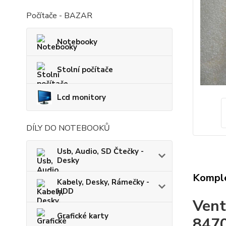
Počítače - BAZAR
Notebooky
Stolní počítače
Lcd monitory
DÍLY DO NOTEBOOKŮ
Usb, Audio, SD Čtečky -
Desky
Komple
Kabely, Desky, Rámečky -
HDD
Vent
Grafické karty
847