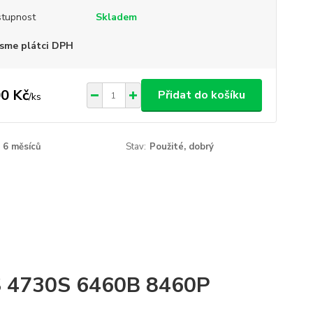
tupnost
Skladem
sme plátci DPH
0 Kč
Přidat do košíku
/
ks
6 měsíců
Stav:
Použité, dobrý
S 4730S 6460B 8460P