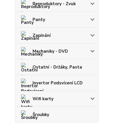
Reproduktory - Zvuk
Panty
Zapínání
Mechaniky - DVD
Ostatní - Držáky, Pasta
Invertor Podsvícení LCD
Wifi karty
Šroubky