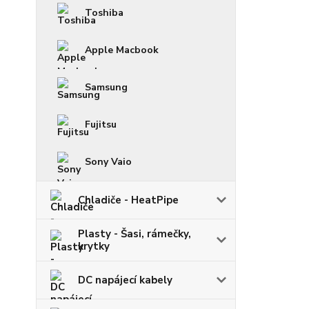
Toshiba
Apple Macbook
Samsung
Fujitsu
Sony Vaio
Chladiče - HeatPipe
Plasty - Šasi, rámečky,
krytky
DC napájecí kabely