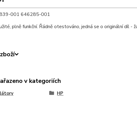
1839-001 646285-001
užité, plně funkční. Řádně otestováno, jedná se o originální díl - 
zboží
zařazeno v kategoriích
látory
HP