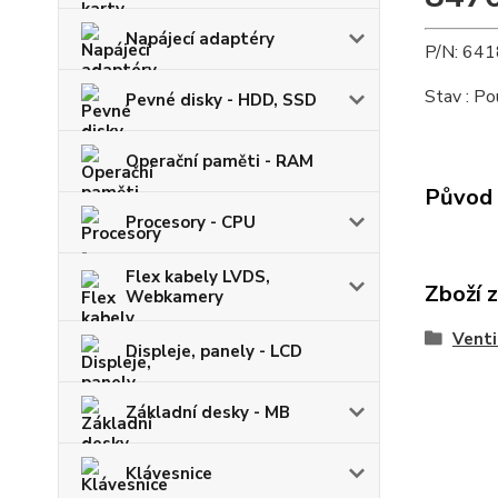
Napájecí adaptéry
P/N: 64
Stav : Po
Pevné disky - HDD, SSD
Operační paměti - RAM
Původ 
Procesory - CPU
Flex kabely LVDS,
Zboží 
Webkamery
Venti
Displeje, panely - LCD
Základní desky - MB
Klávesnice