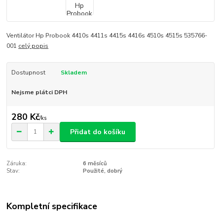
Ventilátor Hp Probook 4410s 4411s 4415s 4416s 4510s 4515s 535766-
001
celý popis
Dostupnost
Skladem
Nejsme plátci DPH
280 Kč
/
ks
Přidat do košíku
Záruka:
6 měsíců
Stav:
Použité, dobrý
Kompletní specifikace