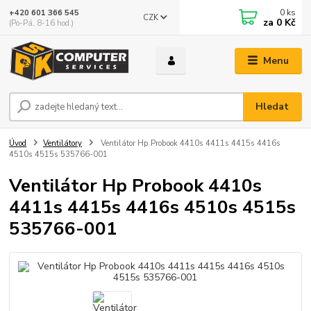
0
ks
+420 601 366 545
CZK
za
0 Kč
(Po-Pá, 8-16 hod.)
Menu
Hledat
Úvod
Ventilátory
Ventilátor Hp Probook 4410s 4411s 4415s 4416s
4510s 4515s 535766-001
Ventilátor Hp Probook 4410s
4411s 4415s 4416s 4510s 4515s
535766-001