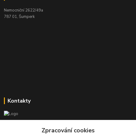
Nemocniční 2622/49a
787 01, Šumperk
Kontakty
Stanislav Halámka - technik a prodejce
+420 601 366 545
Zpracování cookies