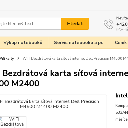
Nevíte
Hledat
+420
(Po-Pá
Výkup notebooků
Servis notebooku a pc
Ceník
ifi karty
WIFI Bezdrátová karta síťová internet Dell Precision M4500
 Bezdrátová karta síťová intern
00 M2400
Int
Kompat
533AN_
měsí