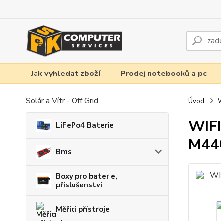
Jak vyhledat zboží
Prodej notebooků a pc
Solár a Vítr - Off Grid
Úvod
W
WIFI
LiFePo4 Baterie
M44
Bms
Boxy pro baterie,
příslušenství
Měřící přístroje