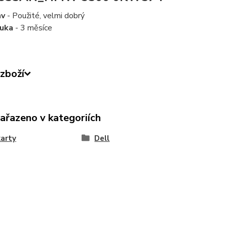
av
- Použité, velmi dobrý
ruka
- 3 měsíce
zboží
zařazeno v kategoriích
karty
Dell