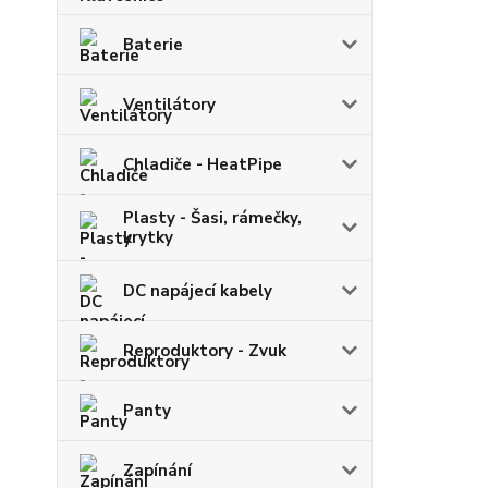
Baterie
Ventilátory
Chladiče - HeatPipe
Plasty - Šasi, rámečky,
krytky
DC napájecí kabely
Reproduktory - Zvuk
Panty
Zapínání