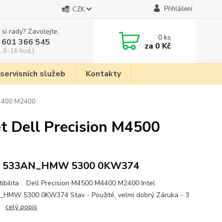
Přihlášení
CZK
 si rady? Zavolejte.
0
ks
 601 366 545
za
0 Kč
, 8-16 hod.)
 servisních služeb
Kontakty
 M4400 M2400
et Dell Precision M4500
el 533AN_HMW 5300 0KW374
ibilita : Dell Precision M4500 M4400 M2400 Intel
HMW 5300 0KW374 Stav - Použité, velmi dobrý Záruka - 3
ce
celý popis