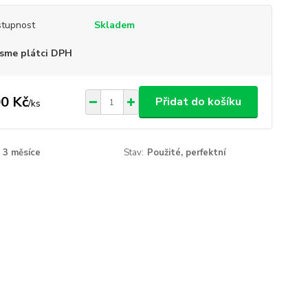
tupnost
Skladem
sme plátci DPH
0 Kč
Přidat do košíku
/
ks
3 měsíce
Stav:
Použité, perfektní