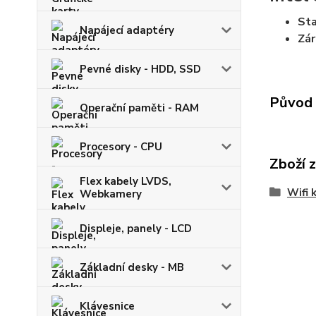
St
Napájecí adaptéry
Zá
Pevné disky - HDD, SSD
Původ 
Operační paměti - RAM
Procesory - CPU
Zboží 
Flex kabely LVDS,
Wifi 
Webkamery
Displeje, panely - LCD
Základní desky - MB
Klávesnice