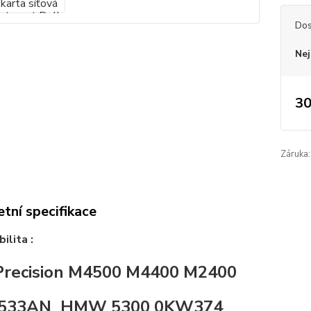
Dos
Nej
30
Záruka:
tní specifikace
ilita :
Precision M4500 M4400 M2400
l 533AN_HMW 5300 0KW374