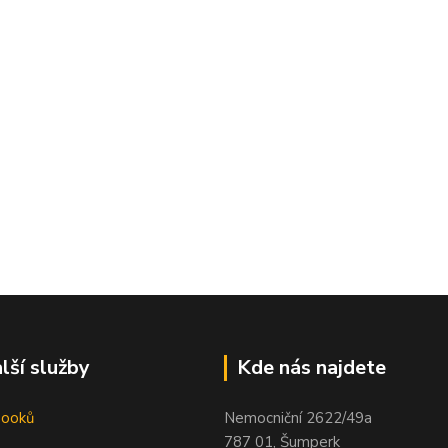
lší služby
Kde nás najdete
booků
Nemocniční 2622/49a
787 01, Šumperk