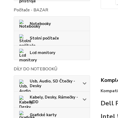
Počítače - BAZAR
Notebooky
Stolní počítače
Lcd monitory
DÍLY DO NOTEBOOKŮ
Komple
Usb, Audio, SD Čtečky -
Desky
Kompatib
Kabely, Desky, Rámečky -
Dell 
HDD
Grafické karty
Inte