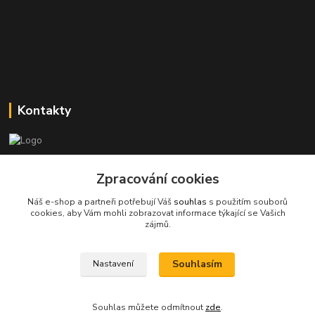
Kontakty
Stanislav Halámka - technik a prodejce
+420 601 366 545
Zpracování cookies
(Po-Pá, 8-16 hod.)
Náš e-shop a partneři potřebují Váš
souhlas
s použitím souborů
cookies, aby Vám mohli zobrazovat informace týkající se Vašich
info@spkcomputer.cz
zájmů.
Souhlasím
Nastavení
Souhlas můžete odmítnout
zde
.