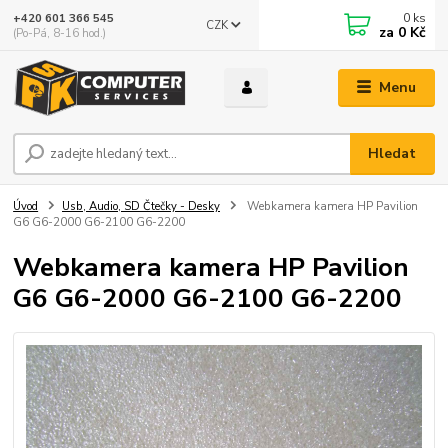
0
ks
+420 601 366 545
CZK
za
0 Kč
(Po-Pá, 8-16 hod.)
Menu
Hledat
Úvod
Usb, Audio, SD Čtečky - Desky
Webkamera kamera HP Pavilion
G6 G6-2000 G6-2100 G6-2200
Webkamera kamera HP Pavilion
G6 G6-2000 G6-2100 G6-2200