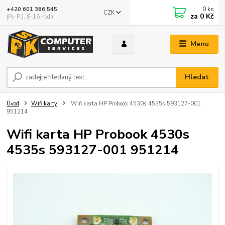
0
ks
+420 601 366 545
CZK
za
0 Kč
(Po-Pá, 8-16 hod.)
Menu
Hledat
Úvod
Wifi karty
Wifi karta HP Probook 4530s 4535s 593127-001
951214
Wifi karta HP Probook 4530s
4535s 593127-001 951214