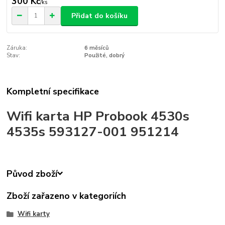
300 Kč
/
ks
Přidat do košíku
Záruka:
6 měsíců
Stav:
Použité, dobrý
Kompletní specifikace
Wifi karta HP Probook 4530s
4535s 593127-001 951214
Původ zboží
Zboží zařazeno v kategoriích
Wifi karty