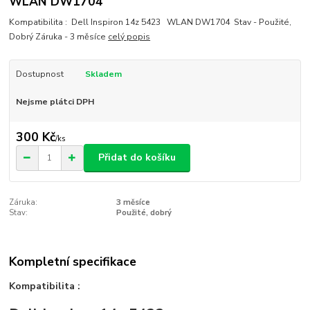
WLAN DW1704
Kompatibilita : Dell Inspiron 14z 5423 WLAN DW1704 Stav - Použité,
Dobrý Záruka - 3 měsíce
celý popis
Dostupnost
Skladem
Nejsme plátci DPH
300 Kč
/
ks
Přidat do košíku
Záruka:
3 měsíce
Stav:
Použité, dobrý
Kompletní specifikace
Kompatibilita :