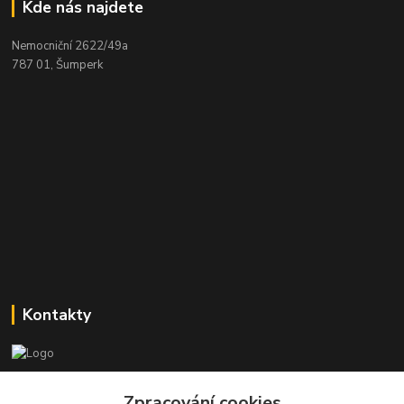
Kde nás najdete
Nemocniční 2622/49a
787 01, Šumperk
Kontakty
Stanislav Halámka - technik a prodejce
Zpracování cookies
+420 601 366 545