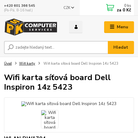
0
ks
+420 601 366 545
CZK
za
0 Kč
(Po-Pá, 8-16 hod.)
Menu
Hledat
Úvod
Wifi karty
Wifi karta síťová board Dell Inspiron 14z 5423
Wifi karta síťová board Dell
Inspiron 14z 5423