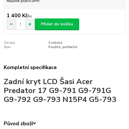
Nejsme plátci DPH
1 400 Kč
/
ks
Přidat do košíku
Záruka:
3 měsíce
Stav:
Použité, perfektní
Kompletní specifikace
Zadní kryt LCD Šasi Acer
Predator 17 G9-791 G9-791G
G9-792 G9-793 N15P4 G5-793
Původ zboží