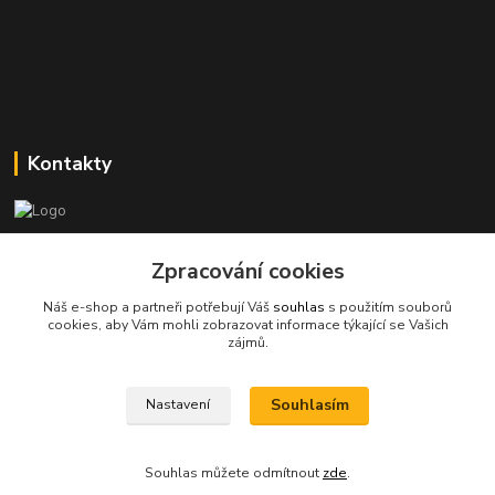
Kontakty
Stanislav Halámka - technik a prodejce
Zpracování cookies
+420 601 366 545
(Po-Pá, 8-16 hod.)
Náš e-shop a partneři potřebují Váš
souhlas
s použitím souborů
cookies, aby Vám mohli zobrazovat informace týkající se Vašich
info@spkcomputer.cz
zájmů.
Souhlasím
Nastavení
Souhlas můžete odmítnout
zde
.