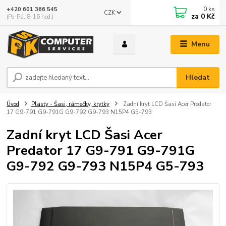
0
ks
+420 601 366 545
CZK
za
0 Kč
(Po-Pá, 8-16 hod.)
Menu
Hledat
Úvod
Plasty - Šasi, rámečky, krytky
Zadní kryt LCD Šasi Acer Predator
17 G9-791 G9-791G G9-792 G9-793 N15P4 G5-793
Zadní kryt LCD Šasi Acer
Predator 17 G9-791 G9-791G
G9-792 G9-793 N15P4 G5-793