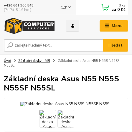
0
ks
+420 601 366 545
CZK
za
0 Kč
(Po-Pá, 8-16 hod.)
Menu
Hledat
Úvod
Základní desky - MB
Základní deska Asus N55 N55S N55SF
N55SL
Základní deska Asus N55 N55S
N55SF N55SL