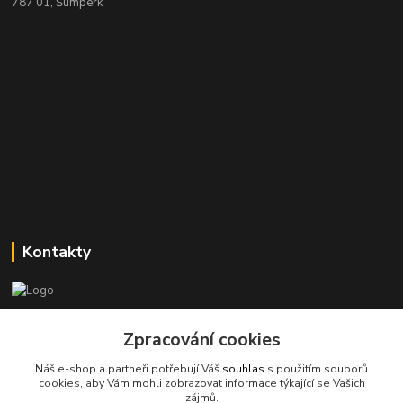
787 01, Šumperk
Kontakty
Stanislav Halámka - technik a prodejce
Zpracování cookies
+420 601 366 545
(Po-Pá, 8-16 hod.)
Náš e-shop a partneři potřebují Váš
souhlas
s použitím souborů
cookies, aby Vám mohli zobrazovat informace týkající se Vašich
info@spkcomputer.cz
zájmů.