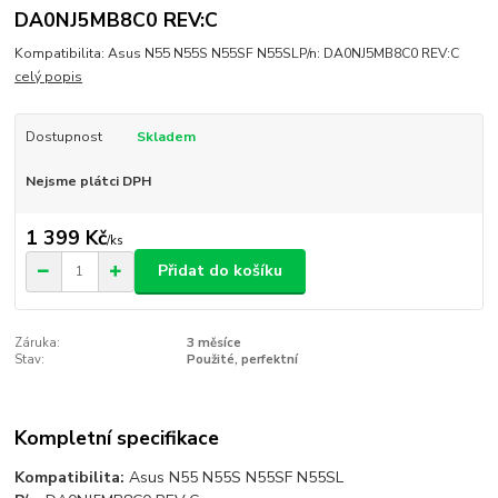
DA0NJ5MB8C0 REV:C
Kompatibilita: Asus N55 N55S N55SF N55SLP/n: DA0NJ5MB8C0 REV:C
celý popis
Dostupnost
Skladem
Nejsme plátci DPH
1 399 Kč
/
ks
Přidat do košíku
Záruka:
3 měsíce
Stav:
Použité, perfektní
Kompletní specifikace
Kompatibilita:
Asus N55 N55S N55SF N55SL