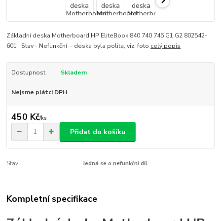
Základní deska Motherboard HP EliteBook 840 740 745 G1 G2 802542-
601 Stav - Nefunkční - deska byla polita, viz. foto
celý popis
Dostupnost
Skladem
Nejsme plátci DPH
450 Kč
/
ks
Přidat do košíku
Stav:
Jedná se o nefunkční díl
Kompletní specifikace