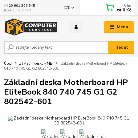
0
ks
+420 601 366 545
CZK
za
0 Kč
(Po-Pá, 8-16 hod.)
Menu
Hledat
Úvod
Základní desky - MB
Základní deska Motherboard HP EliteBook
840 740 745 G1 G2 802542-601
Základní deska Motherboard HP
EliteBook 840 740 745 G1 G2
802542-601