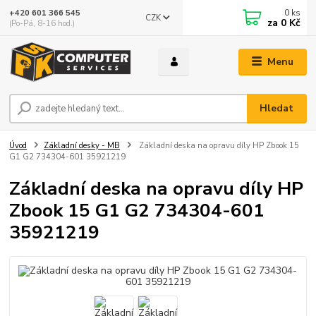
0
ks
+420 601 366 545
CZK
za
0 Kč
(Po-Pá, 8-16 hod.)
Menu
Hledat
Úvod
Základní desky - MB
Základní deska na opravu díly HP Zbook 15
G1 G2 734304-601 35921219
Základní deska na opravu díly HP
Zbook 15 G1 G2 734304-601
35921219