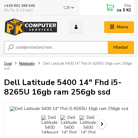
0
ks
+420 601 366 545
CZK
za
0 Kč
(Po-Pá, 8-16 hod.)
Menu
Hledat
Úvod
Notebooky
Dell Latitude 5400 14" Fhd i5-8265U 16gb ram 256gb
ssd
Dell Latitude 5400 14" Fhd i5-
8265U 16gb ram 256gb ssd