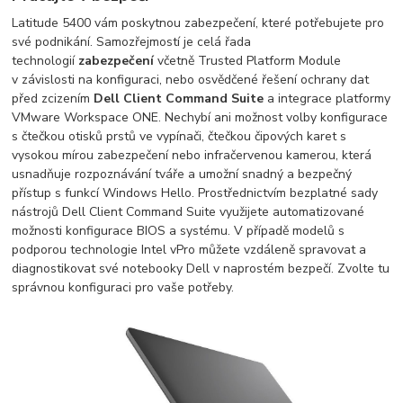
Latitude 5400 vám poskytnou zabezpečení, které potřebujete pro
své podnikání. Samozřejmostí je celá řada
technologií
zabezpečení
včetně Trusted Platform Module
v závislosti na konfiguraci, nebo osvědčené řešení ochrany dat
před zcizením
Dell Client Command Suite
a integrace platformy
VMware Workspace ONE. Nechybí ani možnost volby konfigurace
s čtečkou otisků prstů ve vypínači, čtečkou čipových karet s
vysokou mírou zabezpečení nebo infračervenou kamerou, která
usnadňuje rozpoznávání tváře a umožní snadný a bezpečný
přístup s funkcí Windows Hello. Prostřednictvím bezplatné sady
nástrojů Dell Client Command Suite využijete automatizované
možnosti konfigurace BIOS a systému. V případě modelů s
podporou technologie Intel vPro můžete vzdáleně spravovat a
diagnostikovat své notebooky Dell v naprostém bezpečí. Zvolte tu
správnou konfiguraci pro vaše potřeby.