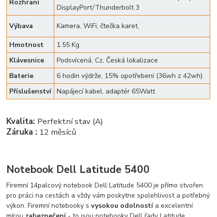
Rozhraní
DisplayPort/Thunderbolt 3
Výbava
Kamera, WiFi, čtečka karet,
Hmotnost
1.55 Kg
Klávesnice
Podsvícená, Cz, Česká lokalizace
Baterie
6 hodin výdrže, 15% opotřebení (36wh z 42wh)
Příslušenství
Napájecí kabel, adaptér 65Watt
Kvalita:
Perfektní stav (A)
Záruka :
12 měsíců
Notebook Dell Latitude 5400
Firemní 14palcový notebook Dell Latitude 5400 je přímo stvořen
pro práci na cestách a vždy vám poskytne spolehlivost a potřebný
výkon. Firemní notebooky s
vysokou odolností
a excelentní
mírou
zabezpečení
- to jsou notebooky Dell řady Latitude.