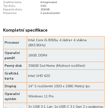
Grafická karta:
Integrovaná
Typ disku:
SSD
Kapacita disku:
256GB
Klávesnice:
S podsvícením
Kompletní specifikace
Intel Core i5-8365u, 4 Jádra+ 4 vlákna
Procesor
(8X3.9GHz)
Operační
16GB, DDR4
paměť
Pevný disk
256GB Ssd Nvme (Možnost rozšíření)
Grafická
Intel UHD 620
karta
Displej
14" S rozlišením 1920 x 1080, Matný, Ips
Operační
Windows 11 Pro
systém
3× USB 3.1, Lan, 1x USB-C 3.1 Gen 2 s podporou