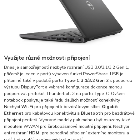
Využijte různé možnosti připojení
Dnes je samozřejmostí nezbyté rozhraní USB 3.0/3.1/3.2 Gen 1,
přičemž je jeden z portů vybaven funkcí PowerShare. USB je
přítomné také v podobě portu
Type-C 3.1/3.2 Gen 2
s podporou
výstupu DisplayPort a vybrané konfigurace dokonce mohou
podporovat protokol Thunderbolt 3 na portu Type-C. Ovšem
notebook poskytuje také řadu dalších možností konektivity.
Nechybí
Wi-Fi
pro připojení k bezdrátovým sítím,
Gigabit
Ethernet
pro kabelovou konektivitu a
Bluetooth
pro bezdrátové
připojení periferií. Vybrané modely pak mohou být osazeny také
modulem WWAN pro širokopásmové mobilní připojení. Nechybí
ani rozhraní
HDMI
pro pohodlné připojení externího monitoru a
celá řada dalších prémiových vlastností.