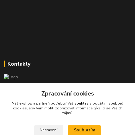
Kontakty
Stanislav Halámka - technik a prodejce
+420 601 366 545
Zpracování cookies
(Po-Pá, 8-16 hod.)
Náš e-shop a partneři potřebují Váš
souhlas
s použitím souborů
cookies, aby Vám mohli zobrazovat informace týkající se Vašich
info@spkcomputer.cz
zájmů.
Souhlasím
Nastavení