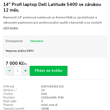
14" Profi laptop Dell Latitude 5400 se zárukou
12 měs.
Nejmenší 14" prémiový notebook ve firemní třídě je spolehlivým a
výkonným partnerem pro profesionální využití v kanceláři a na cestách.
celý popis
Dostupnost
Skladem
Nejsme plátci DPH
7 000 Kč
/
ks
Přidat do košíku
EAN kód:
5397184281222
Velikost v ":
14
Značka:
Dell
Rozlišení:
1920x1080, FHD
Počet jader:
4
Procesor:
Intel core i5
Operační paměť:
16GB