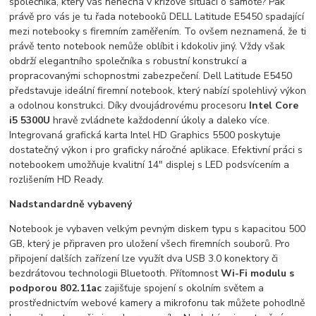
společníka, který vás nenechá v krizové situaci o samotě? Pak
právě pro vás je tu řada notebooků DELL Latitude E5450 spadající
mezi notebooky s firemním zaměřením. To ovšem neznamená, že ti
právě tento notebook nemůže oblíbit i kdokoliv jiný. Vždy však
obdrží elegantního společníka s robustní konstrukcí a
propracovanými schopnostmi zabezpečení. Dell Latitude E5450
představuje ideální firemní notebook, který nabízí spolehlivý výkon
a odolnou konstrukci. Díky dvoujádrovému procesoru
Intel Core
i5 5300U
hravě zvládnete každodenní úkoly a daleko více.
Integrovaná grafická karta Intel HD Graphics 5500 poskytuje
dostatečný výkon i pro graficky náročné aplikace. Efektivní práci s
notebookem umožňuje kvalitní 14" displej s LED podsvícením a
rozlišením HD Ready.
Nadstandardně vybavený
Notebook je vybaven velkým pevným diskem typu s kapacitou 500
GB, který je připraven pro uložení všech firemních souborů. Pro
připojení dalších zařízení lze využít dva USB 3.0 konektory či
bezdrátovou technologii Bluetooth. Přítomnost
Wi-Fi modulu s
podporou 802.11ac
zajišťuje spojení s okolním světem a
prostřednictvím webové kamery a mikrofonu tak můžete pohodlně