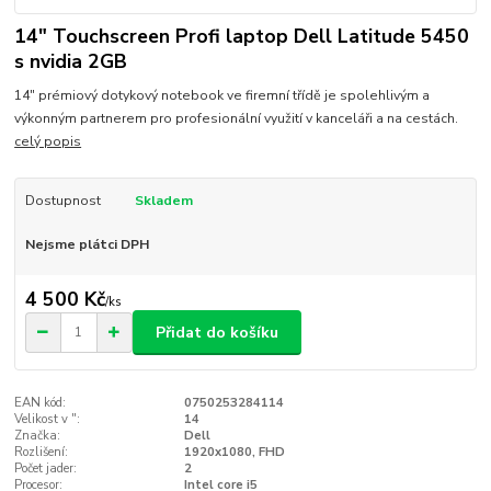
14" Touchscreen Profi laptop Dell Latitude 5450
s nvidia 2GB
14" prémiový dotykový notebook ve firemní třídě je spolehlivým a
výkonným partnerem pro profesionální využití v kanceláři a na cestách.
celý popis
Dostupnost
Skladem
Nejsme plátci DPH
4 500 Kč
/
ks
Přidat do košíku
EAN kód:
0750253284114
Velikost v ":
14
Značka:
Dell
Rozlišení:
1920x1080, FHD
Počet jader:
2
Procesor:
Intel core i5