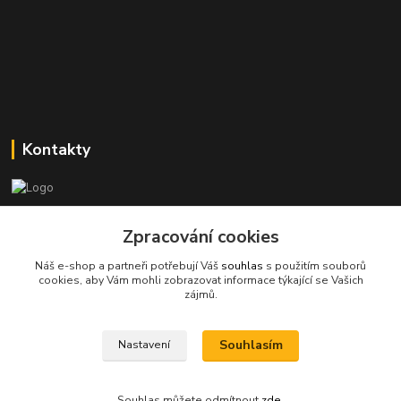
Kontakty
Stanislav Halámka - technik a prodejce
Zpracování cookies
+420 601 366 545
(Po-Pá, 8-16 hod.)
Náš e-shop a partneři potřebují Váš
souhlas
s použitím souborů
cookies, aby Vám mohli zobrazovat informace týkající se Vašich
info@spkcomputer.cz
zájmů.
Souhlasím
Nastavení
Souhlas můžete odmítnout
zde
.