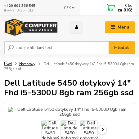
0
ks
+420 601 366 545
CZK
za
0 Kč
(Po-Pá, 8-16 hod.)
Menu
Hledat
Úvod
Notebooky
Dell Latitude 5450 dotykový 14" Fhd i5-5300U 8gb ram
256gb ssd
Dell Latitude 5450 dotykový 14"
Fhd i5-5300U 8gb ram 256gb ssd