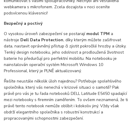
komunikovat s vašimi spolupracovníky. Nechybí ani vestavěná
webkamera s mikrofonem. Zcela dozajista v noci oceníte
podsvícenou klávesnici!
Bezpečný a poctivý
O vysokou úroveň zabezpečení se postarají
modul TPM
a
nástroje
Dell Data Protection
, díky kterým můžete zašifrovat
data, nastavit oprávněný přístup či zjistit pokročilé hrozby a útoky.
Tenký design notebooku, jeho odolnost a prodloužená životnost
baterie ho předurčují pro perfektní mobilitu. Na notebooku je
nainstalován operační systém Microsoft Windows 10
Professional, který je PLNĚ aktualizovaný.
Řešíte neustále několik úloh najednou? Potřebuje spolehlivého
společníka, který vás nenechá v krizové situaci o samotě? Pak
právě pro vás je tu řada notebooků DELL Latitude E5450 spadající
mezi notebooky s firemním zaměřením. To ovšem neznamená, že ti
právě tento notebook nemůže oblíbit i kdokoliv jiný. Vždy však
obdrží elegantního společníka s robustní konstrukcí a
propracovanými schopnostmi zabezpečení.