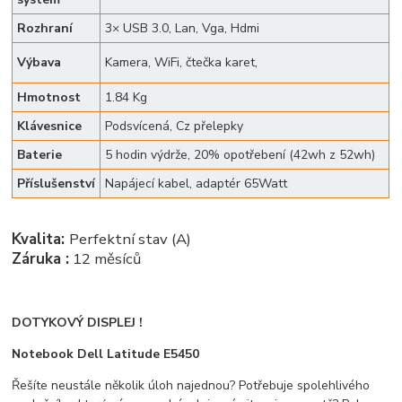
Rozhraní
3× USB 3.0, Lan, Vga, Hdmi
Výbava
Kamera, WiFi, čtečka karet,
Hmotnost
1.84 Kg
Klávesnice
Podsvícená, Cz přelepky
Baterie
5 hodin výdrže, 20% opotřebení (42wh z 52wh)
Příslušenství
Napájecí kabel, adaptér 65Watt
Kvalita:
Perfektní stav (A)
Záruka :
12 měsíců
DOTYKOVÝ DISPLEJ !
Notebook Dell Latitude E5450
Řešíte neustále několik úloh najednou? Potřebuje spolehlivého