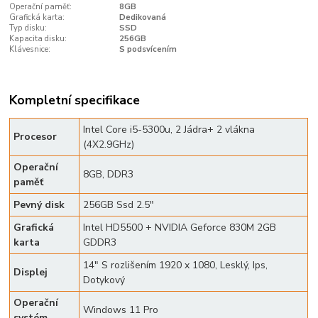
Operační paměť:
8GB
Grafická karta:
Dedikovaná
Typ disku:
SSD
Kapacita disku:
256GB
Klávesnice:
S podsvícením
Kompletní specifikace
Intel Core i5-5300u, 2 Jádra+ 2 vlákna
Procesor
(4X2.9GHz)
Operační
8GB, DDR3
paměť
Pevný disk
256GB Ssd 2.5"
Grafická
Intel HD5500 + NVIDIA Geforce 830M 2GB
karta
GDDR3
14" S rozlišením 1920 x 1080, Lesklý, Ips,
Displej
Dotykový
Operační
Windows 11 Pro
systém