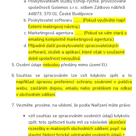
Poskytovatelem služby Eshop-rychle, provozované
společností Golemos s.r.o., sídlem Zátkovo nábřeží
448/73, 370 01, České Budějovice
Poskytovatel softwaru
……… (Pokud využíváte např.
Externí mailingový nástroj.)
Marketingová agentura
……… (Pokud se vám stará o
emailing kompletně marketingová agentura.)
Případně další poskytovatelé zpracovatelských
softwarů, služeb a aplikací, které však v současné
době společnost nevyužívá.
Osobní údaje
nebudou
předány mimo území EU.
Souhlas se zpracováním lze vzít kdykoliv zpět, a to
například úpravou preferencí ochrany soukromí v patičce
webu, zasláním dopisu, emailu nebo proklikem na odkaz
v obchodním sdělení
.
Vezměte, prosíme, na vědomí, že podle Nařízení máte právo:
vzít souhlas se zpracováním osobních údajů kdykoliv
zpět, toto zpětvzetí bude mít za následek
ukončení
rozesílky e-mailových obchodních sdělení, popř. na
vlastní žádost fyzické odstranění osobních údajů z