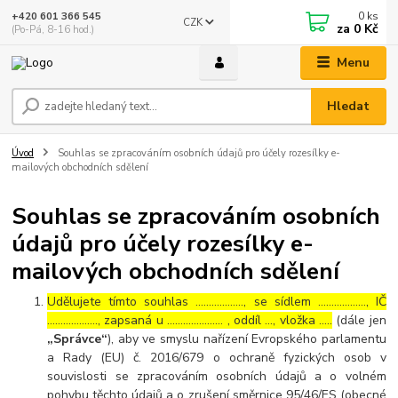
0
ks
+420 601 366 545
CZK
za
0 Kč
(Po-Pá, 8-16 hod.)
Menu
Hledat
Úvod
Souhlas se zpracováním osobních údajů pro účely rozesílky e-
mailových obchodních sdělení
Souhlas se zpracováním osobních
údajů pro účely rozesílky e-
mailových obchodních sdělení
Udělujete tímto souhlas ……………..., se sídlem ………………, IČ
………………., zapsaná u ………………… , oddíl …, vložka …..
(dále jen
„Správce“
), aby ve smyslu nařízení Evropského parlamentu
a Rady (EU) č. 2016/679 o ochraně fyzických osob v
souvislosti se zpracováním osobních údajů a o volném
pohybu těchto údajů a o zrušení směrnice 95/46/ES (obecné