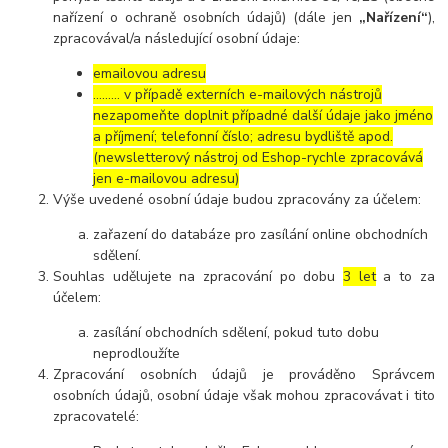
nařízení o ochraně osobních údajů) (dále jen
„Nařízení“
),
zpracovával/a následující osobní údaje:
emailovou adresu
……… v případě externích e-mailových nástrojů
nezapomeňte doplnit případné další údaje jako jméno
a příjmení; telefonní číslo; adresu bydliště apod.
(newsletterový nástroj od Eshop-rychle zpracovává
jen e-mailovou adresu)
Výše uvedené osobní údaje budou zpracovány za účelem:
zařazení do databáze pro zasílání online obchodních
sdělení.
Souhlas udělujete na zpracování po dobu
3 let
a to za
účelem:
zasílání obchodních sdělení, pokud tuto dobu
neprodloužíte
Zpracování osobních údajů je prováděno Správcem
osobních údajů, osobní údaje však mohou zpracovávat i tito
zpracovatelé: